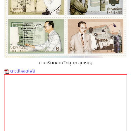
นามเรียกขานวิทยุ วก.ขุนหาญ
ดาวน์โหลดไฟล์