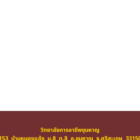
วิทยาลัยการอาชีพขุนหาญ
153 บ้านหนองแล้ง ม.8 ต.สิ อ.ขุนหาญ จ.ศรีสะเกษ 3315