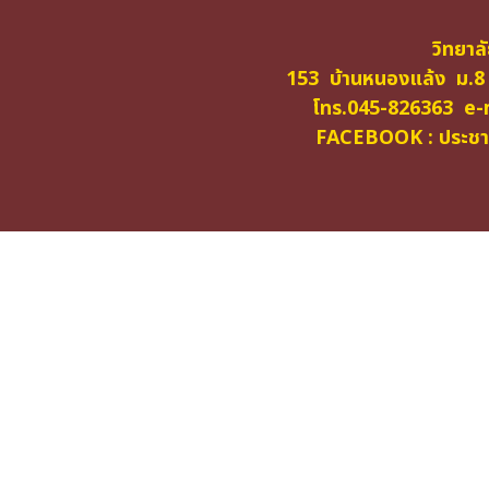
วิทยาล
153 บ้านหนองแล้ง ม.8
โทร.045-826363 e-m
FACEBOOK : ประชาสั