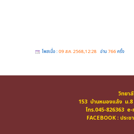
โพสเมื่อ :
09 ส.ค. 2568,12:28
อ่าน
766
ครั้ง
วิทยาล
153 บ้านหนองแล้ง ม.8
โทร.045-826363 e-m
FACEBOOK : ประชาสั