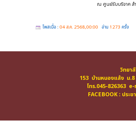
ณ ศูนย์รับบริจาค
โพสเมื่อ :
04 ส.ค. 2568,00:00
อ่าน
1273
ครั้ง
วิทยาล
153 บ้านหนองแล้ง ม.8
โทร.045-826363 e-m
FACEBOOK : ประชาสั