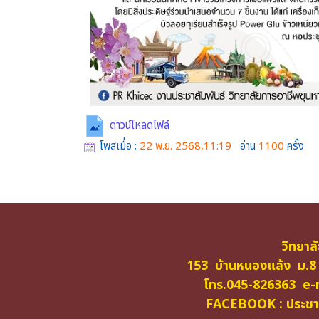
ดาวน์โหลดไฟล์
โพสเมื่อ :
22 พ.ย. 2568,11:19
อ่าน
1100
ครั้ง
วิทยาล
153 บ้านหนองแล้ง ม.8
โทร.045-826363 e-m
FACEBOOK : ประชาสั