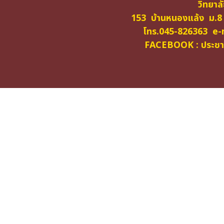
วิทยาล
153 บ้านหนองแล้ง ม.8
โทร.045-826363 e-m
FACEBOOK : ประชาสั