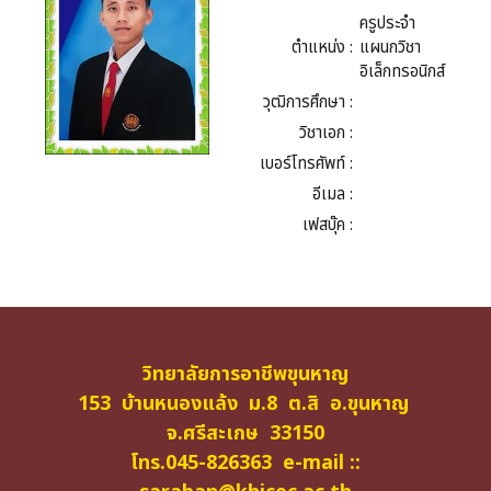
ครูประจำ
ตำแหน่ง :
แผนกวิชา
อิเล็กทรอนิกส์
วุฒิการศึกษา :
วิชาเอก :
เบอร์โทรศัพท์ :
อีเมล :
เฟสบุ๊ค :
วิทยาลัยการอาชีพขุนหาญ
153 บ้านหนองแล้ง ม.8 ต.สิ อ.ขุนหาญ
จ.ศรีสะเกษ 33150
โทร.045-826363 e-mail ::