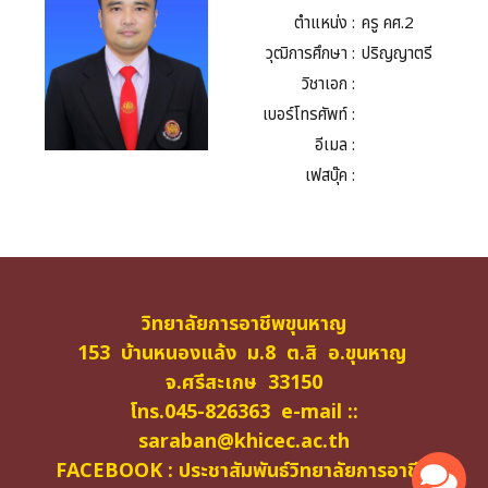
ตำแหน่ง :
ครู คศ.2
วุฒิการศึกษา :
ปริญญาตรี
วิชาเอก :
เบอร์โทรศัพท์ :
อีเมล :
เฟสบุ๊ค :
วิทยาลัยการอาชีพขุนหาญ
153 บ้านหนองแล้ง ม.8 ต.สิ อ.ขุนหาญ
จ.ศรีสะเกษ 33150
โทร.045-826363 e-mail ::
saraban@khicec.ac.th
FACEBOOK : ประชาสัมพันธ์วิทยาลัยการอาชีพ