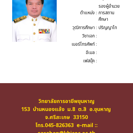
รองผู้อำนวย
ตำแหน่ง :
การสถาน
ศึกษา
วุฒิการศึกษา :
ปริญญาโท
วิชาเอก :
เบอร์โทรศัพท์ :
อีเมล :
เฟสบุ๊ค :
วิทยาลัยการอาชีพขุนหาญ
153 บ้านหนองแล้ง ม.8 ต.สิ อ.ขุนหาญ
จ.ศรีสะเกษ 33150
โทร.045-826363 e-mail ::