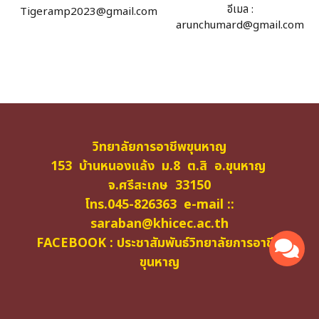
อีเมล :
Tigeramp2023@gmail.com
arunchumard@gmail.com
วิทยาลัยการอาชีพขุนหาญ
153 บ้านหนองแล้ง ม.8 ต.สิ อ.ขุนหาญ
จ.ศรีสะเกษ 33150
โทร.045-826363 e-mail ::
saraban@khicec.ac.th
FACEBOOK : ประชาสัมพันธ์วิทยาลัยการอาชีพ
ขุนหาญ