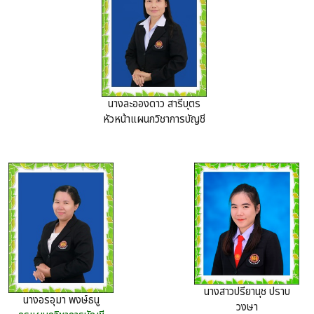
นางละอองดาว สารีบุตร
หัวหน้าแผนกวิชาการบัญชี
นางสาวปรียานุช ปราบ
นางอรอุมา พงษ์ธนู
วงษา