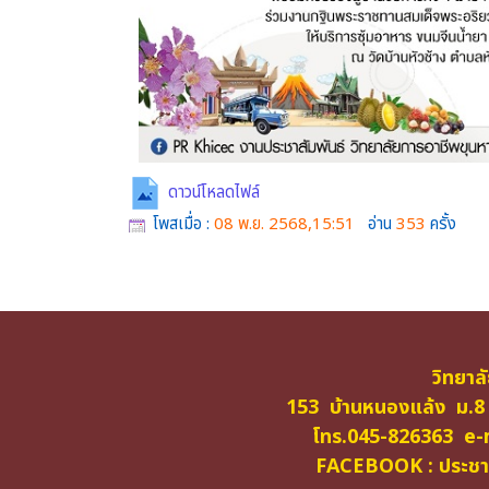
ดาวน์โหลดไฟล์
โพสเมื่อ :
08 พ.ย. 2568,15:51
อ่าน
353
ครั้ง
วิทยาล
153 บ้านหนองแล้ง ม.8
โทร.045-826363 e-m
FACEBOOK : ประชาสั