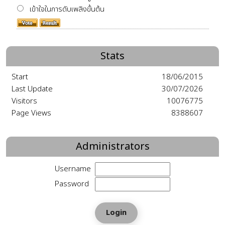
Stats
Start
18/06/2015
Last Update
30/07/2026
Visitors
10076775
Page Views
8388607
Administrators
Username
Password
•
Forgot password