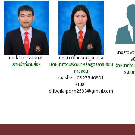
นางสาวพว
นายโสภา วรรณทอง
นางสาววิไลภรณ์ ศูนย์ตรง
สน
เจ้าหน้าที่งานสื่อฯ
เจ้าหน้าที่งานพัฒนาหลักสูตรการเรียน
เจ้าหน้าที่ง
การสอน
ระบบท
เบอร์โทร : 0827546801
อีเมล :
oill.wilaiporn2538@gmail.com