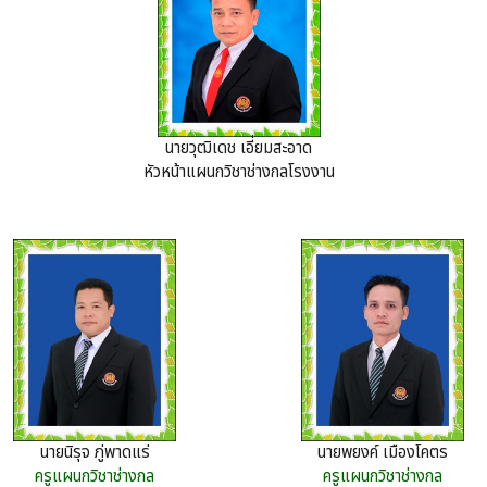
นายวุฒิเดช เอี่ยมสะอาด
หัวหน้าแผนกวิชาช่างกลโรงงาน
นายนิรุจ ภู่พาดแร่
นายพยงค์ เมืองโคตร
ครูแผนกวิชาช่างกล
ครูแผนกวิชาช่างกล